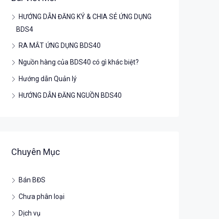
HƯỚNG DẪN ĐĂNG KÝ & CHIA SẺ ỨNG DỤNG
BDS4
RA MẮT ỨNG DỤNG BDS40
Nguồn hàng của BDS40 có gì khác biệt?
Hướng dẫn Quản lý
HƯỚNG DẪN ĐĂNG NGUỒN BDS40
Chuyên Mục
Bán BĐS
Chưa phân loại
Dịch vụ