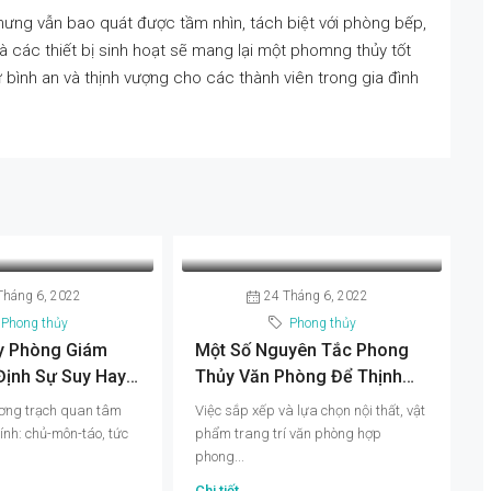
ưng vẫn bao quát được tầm nhìn, tách biệt với phòng bếp,
à các thiết bị sinh hoạt sẽ mang lại một phomng thủy tốt
bình an và thịnh vượng cho các thành viên trong gia đình
Tháng 6, 2022
24 Tháng 6, 2022
Phong thủy
Phong thủy
y Phòng Giám
Một Số Nguyên Tắc Phong
Định Sự Suy Hay
Thủy Văn Phòng Để Thịnh
 Công Ty
Vượng Cả Năm
ơng trạch quan tâm
Việc sắp xếp và lựa chọn nội thất, vật
ính: chủ-môn-táo, tức
phẩm trang trí văn phòng hợp
phong...
Chi tiết