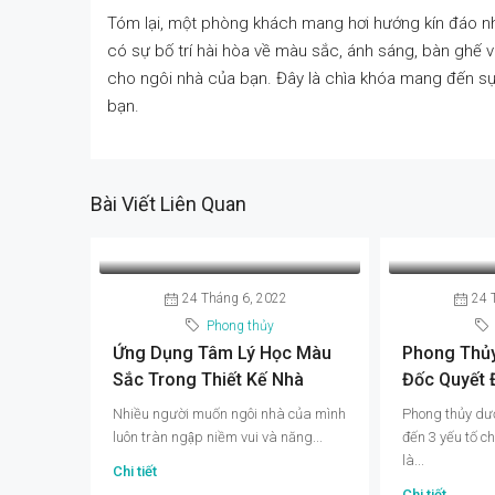
Tóm lại, một phòng khách mang hơi hướng kín đáo nh
có sự bố trí hài hòa về màu sắc, ánh sáng, bàn ghế v
cho ngôi nhà của bạn. Đây là chìa khóa mang đến sự 
bạn.
Bài Viết Liên Quan
24 Tháng 6, 2022
24 
Phong thủy
Ứng Dụng Tâm Lý Học Màu
Phong Thủ
Sắc Trong Thiết Kế Nhà
Đốc Quyết 
Vượng Của
Nhiều người muốn ngôi nhà của mình
Phong thủy dư
luôn tràn ngập niềm vui và năng...
đến 3 yếu tố ch
là...
Chi tiết
Chi tiết