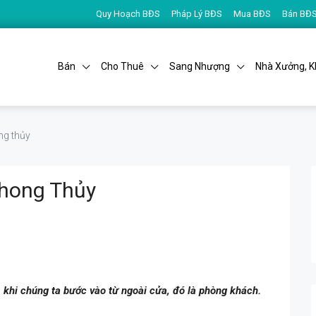
Quy Hoạch BĐS
Pháp Lý BĐS
Mua BĐS
Bán BĐ
Bán
Cho Thuê
Sang Nhượng
Nhà Xưởng, K
ng thủy
hong Thủy
, khi chúng ta bước vào từ ngoài cửa, đó là phòng khách.