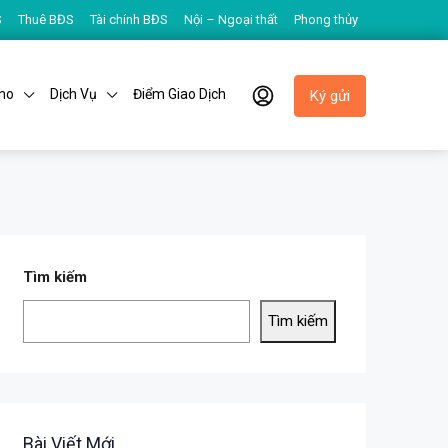
S
Thuê BĐS
Tài chính BĐS
Nội – Ngoại thất
Phong thủy
ho
Dịch Vụ
Điểm Giao Dịch
Ký gửi
Tìm kiếm
Tìm kiếm
Bài Viết Mới