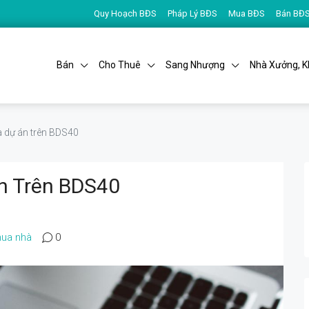
Quy Hoạch BĐS
Pháp Lý BĐS
Mua BĐS
Bán BĐ
Bán
Cho Thuê
Sang Nhượng
Nhà Xưởng, K
 dự án trên BDS40
n Trên BDS40
ua nhà
0