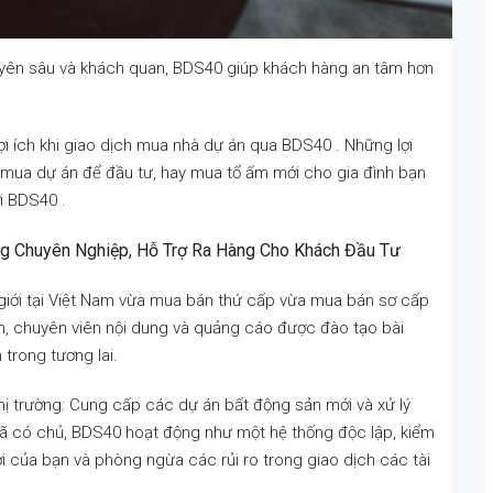
huyên sâu và khách quan, BDS40 giúp khách hàng an tâm hơn
lợi ích khi giao dịch mua nhà dự án qua BDS40 . Những lợi
 mua dự án để đầu tư, hay mua tổ ấm mới cho gia đình bạn
i BDS40 .
ng Chuyên Nghiệp, Hỗ Trợ Ra Hàng Cho Khách Đầu Tư
i giới tại Việt Nam vừa mua bán thứ cấp vừa mua bán sơ cấp
ấn, chuyên viên nội dung và quảng cáo được đào tạo bài
trong tương lai.
 thị trường: Cung cấp các dự án bất động sản mới và xử lý
ã có chủ, BDS40 hoạt động như một hệ thống độc lập, kiểm
 của bạn và phòng ngừa các rủi ro trong giao dịch các tài