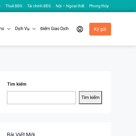
S
Thuê BĐS
Tài chính BĐS
Nội – Ngoại thất
Phong thủy
ho
Dịch Vụ
Điểm Giao Dịch
Ký gửi
Tìm kiếm
Tìm kiếm
Bài Viết Mới