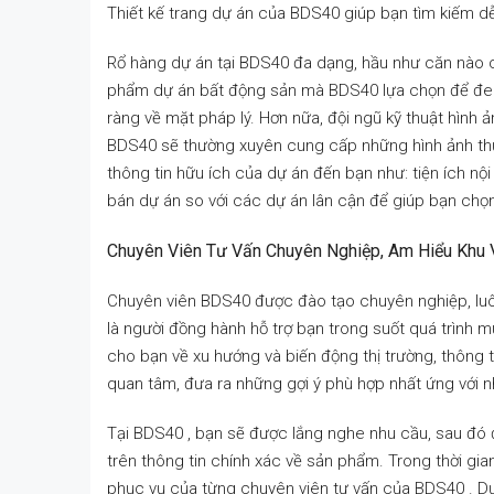
Thiết kế trang dự án của BDS40 giúp bạn tìm kiếm 
Rổ hàng dự án tại BDS40 đa dạng, hầu như căn nào 
phẩm dự án bất động sản mà BDS40 lựa chọn để đem
ràng về mặt pháp lý. Hơn nữa, đội ngũ kỹ thuật hình
BDS40 sẽ thường xuyên cung cấp những hình ảnh thực 
thông tin hữu ích của dự án đến bạn như: tiện ích nội 
bán dự án so với các dự án lân cận để giúp bạn ch
Chuyên Viên Tư Vấn Chuyên Nghiệp, Am Hiểu Khu
Chuyên viên BDS40 được đào tạo chuyên nghiệp, luôn 
là người đồng hành hỗ trợ bạn trong suốt quá trình 
cho bạn về xu hướng và biến động thị trường, thông 
quan tâm, đưa ra những gợi ý phù hợp nhất ứng với nh
Tại BDS40 , bạn sẽ được lắng nghe nhu cầu, sau đó
trên thông tin chính xác về sản phẩm. Trong thời gia
phục vụ của từng chuyên viên tư vấn của BDS40 . Dự