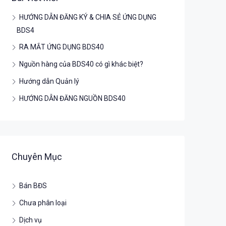
HƯỚNG DẪN ĐĂNG KÝ & CHIA SẺ ỨNG DỤNG
BDS4
RA MẮT ỨNG DỤNG BDS40
Nguồn hàng của BDS40 có gì khác biệt?
Hướng dẫn Quản lý
HƯỚNG DẪN ĐĂNG NGUỒN BDS40
Chuyên Mục
Bán BĐS
Chưa phân loại
Dịch vụ