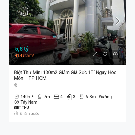
5,8 tỷ
41,43 tr/m²
Biệt Thư Mini 130m2 Giảm Giá Sốc 1Tỉ Ngay Hóc
Môn – TP HCM.
140
m²
7
m
4
3
6-8m - Đường
Tây Nam
BIỆT THỰ
3 năm trước