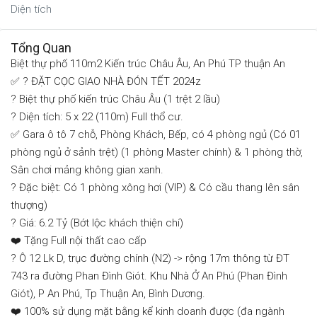
Diện tích
Tổng Quan
Biệt thự phố 110m2 Kiến trúc Châu Âu, An Phú TP thuận An
✅ ? ĐẶT CỌC GIAO NHÀ ĐÓN TẾT 2024z
? Biệt thự phố kiến trúc Châu Âu (1 trệt 2 lầu)
? Diện tích: 5 x 22 (110m) Full thổ cư.
✅ Gara ô tô 7 chỗ, Phòng Khách, Bếp, có 4 phòng ngủ (Có 01
phòng ngủ ở sảnh trệt) (1 phòng Master chính) & 1 phòng thờ,
Sân chơi mảng không gian xanh.
? Đặc biệt: Có 1 phòng xông hơi (VIP) & Có cầu thang lên sân
thượng)
? Giá: 6.2 Tỷ (Bớt lộc khách thiện chí)
❤️ Tặng Full nội thất cao cấp
? Ô 12 Lk D, trục đường chính (N2) -> rộng 17m thông từ ĐT
743 ra đường Phan Đình Giót. Khu Nhà Ở An Phú (Phan Đình
Giót), P An Phú, Tp Thuận An, Bình Dương.
❤️ 100% sử dụng mặt bằng kể kinh doanh được (đa ngành