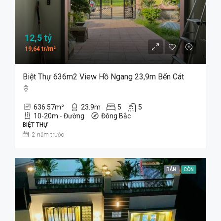
12,5 tỷ
19,64 tr/m²
Biệt Thự 636m2 View Hồ Ngang 23,9m Bến Cát
636.57
m²
23.9
m
5
5
10-20m - Đường
Đông Bắc
BIỆT THỰ
2 năm trước
BÁN
CÒN