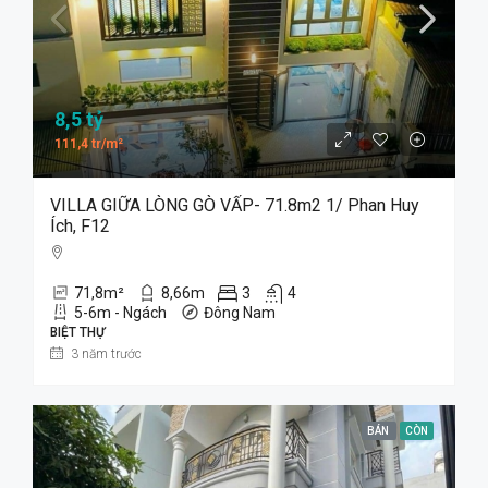
8,5 tỷ
111,4 tr/m²
VILLA GIỮA LÒNG GÒ VẤP- 71.8m2 1/ Phan Huy
Ích, F12
71,8
m²
8,66
m
3
4
5-6m - Ngách
Đông Nam
BIỆT THỰ
3 năm trước
BÁN
CÒN