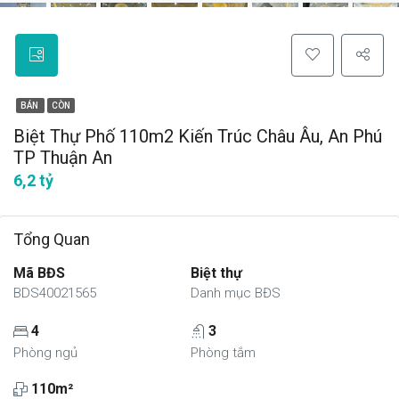
BÁN
CÒN
Biệt Thự Phố 110m2 Kiến Trúc Châu Âu, An Phú
TP Thuận An
6,2 tỷ
Tổng Quan
Mã BĐS
Biệt thự
BDS40021565
Danh mục BĐS
4
3
Phòng ngủ
Phòng tắm
110m²