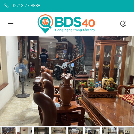
02743.77.8888