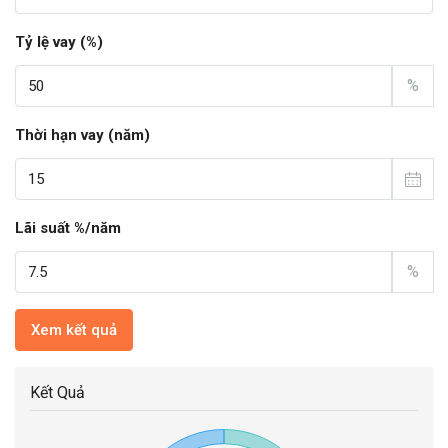
Tỷ lệ vay (%)
%
Thời hạn vay (năm)
Lãi suất %/năm
%
Xem kết quả
Kết Quả