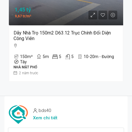
1,45 tỷ
9,67 tr/m²
Dãy Nhà Trọ 150m2 D63.12 Trục Chính Đối Diện
Công Viên
150
m²
5
m
5
5
10-20m - Đường
Tây
NHÀ MẶT PHỐ
2 năm trước
bds40
Xem chi tiết