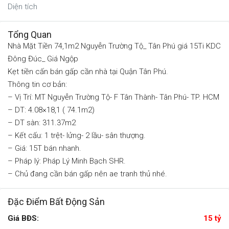
Diện tích
Tổng Quan
Nhà Mặt Tiền 74,1m2 Nguyễn Trường Tộ_ Tân Phú giá 15Ti KDC
Đông Đúc_ Giá Ngộp
Kẹt tiền cấn bán gấp cần nhà tại Quận Tân Phú.
Thông tin cơ bản:
– Vị Trí: MT Nguyễn Trường Tộ- F Tân Thành- Tân Phú- TP. HCM
– DT: 4.08×18,1 ( 74.1m2)
– DT sàn: 311.37m2
– Kết cấu: 1 trệt- lửng- 2 lầu- sân thượng.
– Giá: 15T bán nhanh.
– Pháp lý: Pháp Lý Minh Bạch SHR.
– Chủ đang cần bán gấp nên ae tranh thủ nhé.
Đặc Điểm Bất Động Sản
Giá BĐS:
15 tỷ