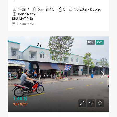
140
m²
5
m
5
5
10-20m - Đường
Đông Nam
NHÀ MẶT PHỐ
2 năm trước
BÁN
CÒN
1,48 tỷ
9,87 tr/m²