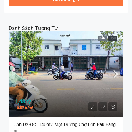
Danh Sách Tương Tự
BÁN
CỌC
1,48 tỷ
10,57 tr/m²
Căn D28.85 140m2 Mặt Đường Chợ Lớn Bàu Bàng