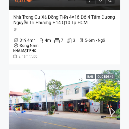
54,48 tr/m²
Nhà Trong Cư Xá Đồng Tiến 4×16 Đổ 4 Tấm Đương
Nguyễn Tri Phương P14 Q10 Tp HCM
319.4
m²
4
m
7
3
5-6m - Ngõ
Đông Nam
NHÀ MẶT PHỐ
2 năm trước
BÁN
CỌC BDS40