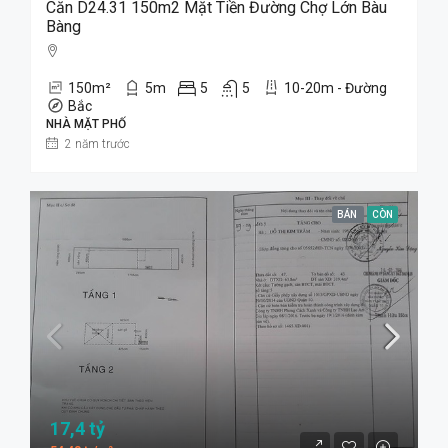
Căn D24.31 150m2 Mặt Tiền Đường Chợ Lớn Bàu
Bàng
150
m²
5
m
5
5
10-20m - Đường
Bắc
NHÀ MẶT PHỐ
2 năm trước
BÁN
CÒN
17,4 tỷ