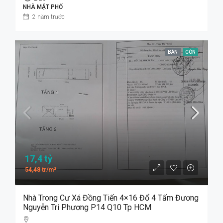
NHÀ MẶT PHỐ
2 năm trước
BÁN
CÒN
17,4 tỷ
54,48 tr/m²
Nhà Trong Cư Xá Đồng Tiến 4×16 Đổ 4 Tấm Đương
Nguyễn Tri Phương P14 Q10 Tp HCM