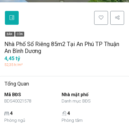
BÁN
CÒN
Nhà Phố Sổ Riêng 85m2 Tại An Phú TP Thuận
An Bình Dương
4,45 tỷ
52,35 tr/m²
Tổng Quan
Mã BĐS
Nhà mặt phố
BDS40021578
Danh mục BĐS
4
4
Phòng ngủ
Phòng tắm