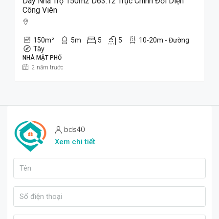
Dãy Nhà Trọ 150m2 D63.12 Trục Chính Đối Diện
Công Viên
150
m²
5
m
5
5
10-20m - Đường
Tây
NHÀ MẶT PHỐ
2 năm trước
bds40
Xem chi tiết