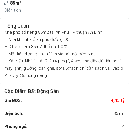
85m²
Diện tích
Tổng Quan
Nhà phố sổ riêng 85m2 tại An Phú TP thuận An Bình
– Nhà khu nhà ở an phú đường D6
– DT 5 x 17m 85m2, thổ cư 100%
– Mặt tiền đường nhựa,12m vĩa hè mỗi bên 3m ,
– Kết cấu: Nhà 1 trệt 2 lầu,4 p ngủ, 4 wc, nhà đầy đủ tiện nghi,
máy lạnh, giường, bàn ghế, sofa ,khách chỉ cần sách vali vào ở
Pháp lý: Sổ hồng riêng
Đặc Điểm Bất Động Sản
Giá BĐS:
4,45 tỷ
Diện tích:
85 m²
Phòng ngủ:
4