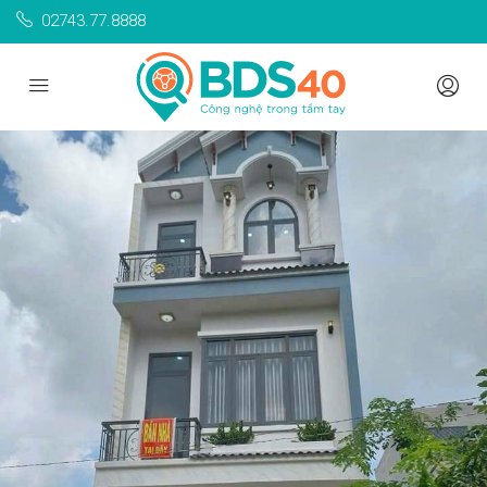
02743.77.8888