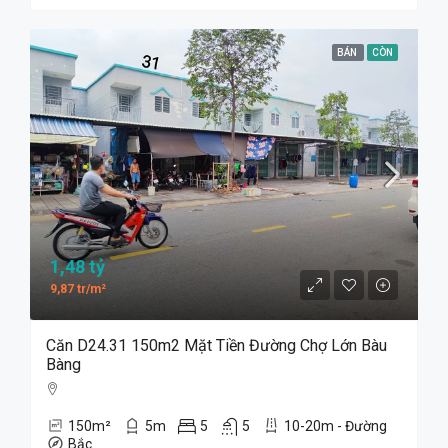
BÁN
CÒN
1,48 tỷ
9,87 tr/m²
Căn D24.31 150m2 Mặt Tiền Đường Chợ Lớn Bàu
Bàng
150
m²
5
m
5
5
10-20m - Đường
Bắc