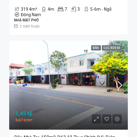
319.4
m²
4
m
7
3
5-6m - Ngõ
Đông Nam
NHÀ MẶT PHỐ
2 năm trước
BÁN
CỌC BDS40
1,45 tỷ
9,67 tr/m²