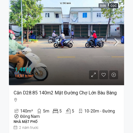
BÁN
CỌC
1,48 tỷ
10,57 tr/m²
Căn D28.85 140m2 Mặt Đường Chợ Lớn Bàu Bàng
140
m²
5
m
5
5
10-20m - Đường
Đông Nam
NHÀ MẶT PHỐ
2 năm trước