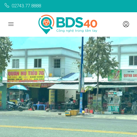
02743.77.8888