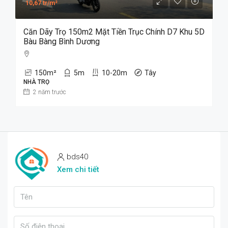
10,67 tr/m²
Căn Dãy Trọ 150m2 Mặt Tiền Trục Chính D7 Khu 5D
Bàu Bàng Bình Dương
150
m²
5
m
10-20m
Tây
NHÀ TRỌ
2 năm trước
bds40
Xem chi tiết