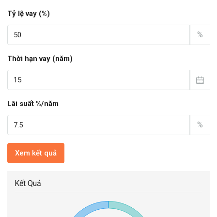
Tỷ lệ vay (%)
%
Thời hạn vay (năm)
Lãi suất %/năm
%
Xem kết quả
Kết Quả