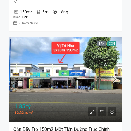
150
m²
5
m
Đông
NHÀ TRỌ
2 năm trước
BÁN
CÒN
1,85 tỷ
12,33 tr/m²
Căn Dãy Trọ 150m2 Mặt Tiền Đường Trục Chính