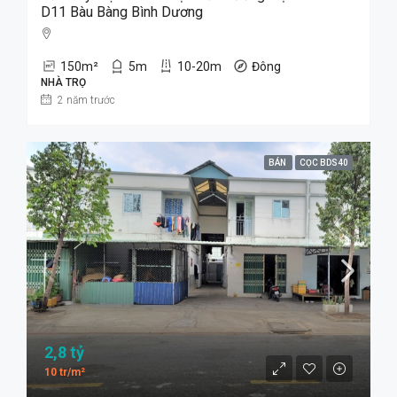
D11 Bàu Bàng Bình Dương
150
m²
5
m
10-20m
Đông
NHÀ TRỌ
2 năm trước
BÁN
CỌC BDS40
2,8 tỷ
10 tr/m²