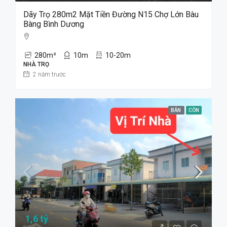
Dãy Trọ 280m2 Mặt Tiền Đường N15 Chợ Lớn Bàu
Bàng Bình Dương
280
m²
10
m
10-20m
NHÀ TRỌ
2 năm trước
BÁN
CÒN
1,6 tỷ