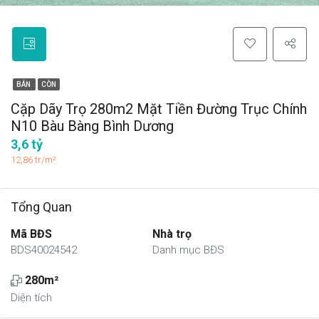
BÁN
CÒN
Cặp Dãy Trọ 280m2 Mặt Tiền Đường Trục Chính
N10 Bàu Bàng Bình Dương
3,6 tỷ
12,86 tr/m²
Tổng Quan
Mã BĐS
Nhà trọ
BDS40024542
Danh mục BĐS
280m²
Diện tích