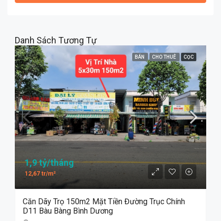
Danh Sách Tương Tự
BÁN
CHO THUÊ
CỌC
1,9 tỷ/tháng
12,67 tr/m²
Căn Dãy Trọ 150m2 Mặt Tiền Đường Trục Chính
D11 Bàu Bàng Bình Dương