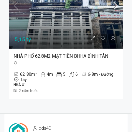
5,15 tỷ
NHÀ PHỐ 62.8M2 MẶT TIỀN BHHA BÌNH TÂN
62. 80
m²
4
m
5
6
6-8m - Đường
Tây
NHÀ Ở
2 năm trước
bds40