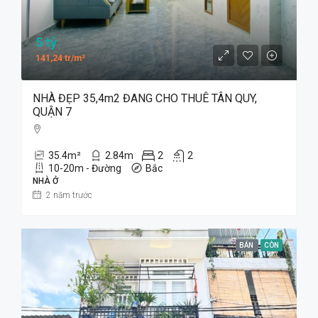
5 tỷ
141,24 tr/m²
NHÀ ĐẸP 35,4m2 ĐANG CHO THUÊ TÂN QUY,
QUẬN 7
35.4
m²
2.84
m
2
2
10-20m - Đường
Bắc
NHÀ Ở
2 năm trước
BÁN
CÒN