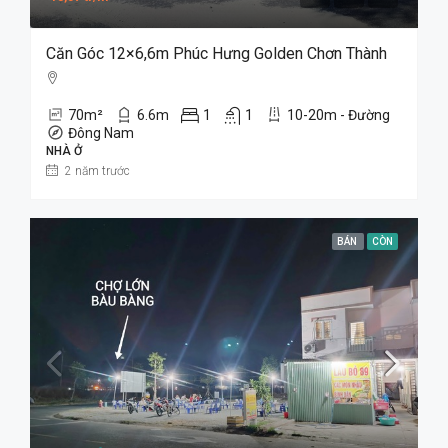
Căn Góc 12×6,6m Phúc Hưng Golden Chơn Thành
70
m²
6.6
m
1
1
10-20m - Đường
Đông Nam
NHÀ Ở
2 năm trước
BÁN
CÒN