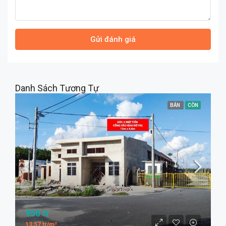
Gửi đánh giá
Danh Sách Tương Tự
BÁN
CÒN
950 tr
13,57 tr/m²