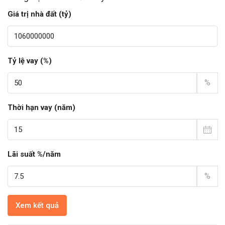
Giá trị nhà đất (tỷ)
Tỷ lệ vay (%)
%
Thời hạn vay (năm)
Lãi suất %/năm
%
Xem kết quả