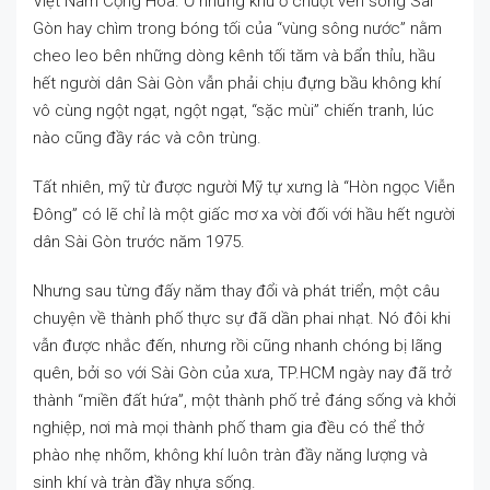
Việt Nam Cộng Hòa. Ở những khu ổ chuột ven sông Sài
Gòn hay chìm trong bóng tối của “vùng sông nước” nằm
cheo leo bên những dòng kênh tối tăm và bẩn thỉu, hầu
hết người dân Sài Gòn vẫn phải chịu đựng bầu không khí
vô cùng ngột ngạt, ngột ngạt, “sặc mùi” chiến tranh, lúc
nào cũng đầy rác và côn trùng.
Tất nhiên, mỹ từ được người Mỹ tự xưng là “Hòn ngọc Viễn
Đông” có lẽ chỉ là một giấc mơ xa vời đối với hầu hết người
dân Sài Gòn trước năm 1975.
Nhưng sau từng đấy năm thay đổi và phát triển, một câu
chuyện về thành phố thực sự đã dần phai nhạt. Nó đôi khi
vẫn được nhắc đến, nhưng rồi cũng nhanh chóng bị lãng
quên, bởi so với Sài Gòn của xưa, TP.HCM ngày nay đã trở
thành “miền đất hứa”, một thành phố trẻ đáng sống và khởi
nghiệp, nơi mà mọi thành phố tham gia đều có thể thở
phào nhẹ nhõm, không khí luôn tràn đầy năng lượng và
sinh khí và tràn đầy nhựa sống.