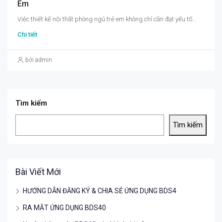
Em
Việc thiết kế nội thất phòng ngủ trẻ em không chỉ cần đạt yếu tố...
Chi tiết
bởi admin
Tìm kiếm
Tìm kiếm
Bài Viết Mới
HƯỚNG DẪN ĐĂNG KÝ & CHIA SẺ ỨNG DỤNG BDS4
RA MẮT ỨNG DỤNG BDS40