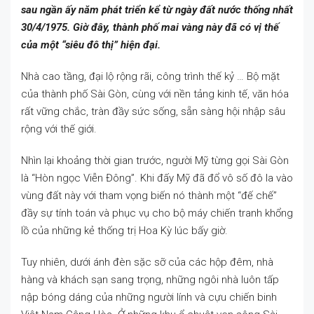
sau ngần ấy năm phát triển kể từ ngày đất nước thống nhất
30/4/1975. Giờ đây, thành phố mai vàng này đã có vị thế
của một “siêu đô thị” hiện đại.
Nhà cao tầng, đại lộ rộng rãi, công trình thế kỷ … Bộ mặt
của thành phố Sài Gòn, cùng với nền tảng kinh tế, văn hóa
rất vững chắc, tràn đầy sức sống, sẵn sàng hội nhập sâu
rộng với thế giới.
Nhìn lại khoảng thời gian trước, người Mỹ từng gọi Sài Gòn
là “Hòn ngọc Viễn Đông”. Khi đấy Mỹ đã đổ vô số đô la vào
vùng đất này với tham vọng biến nó thành một “đế chế”
đầy sự tính toán và phục vụ cho bộ máy chiến tranh khổng
lồ của những kẻ thống trị Hoa Kỳ lúc bấy giờ.
Tuy nhiên, dưới ánh đèn sặc sỡ của các hộp đêm, nhà
hàng và khách sạn sang trọng, những ngôi nhà luôn tấp
nập bóng dáng của những người lính và cựu chiến binh