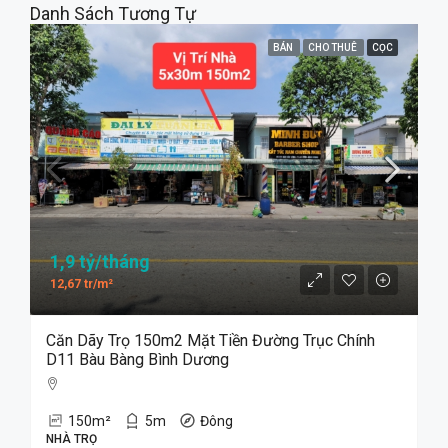
Danh Sách Tương Tự
BÁN
CHO THUÊ
CỌC
1,9 tỷ/tháng
12,67 tr/m²
Căn Dãy Trọ 150m2 Mặt Tiền Đường Trục Chính
D11 Bàu Bàng Bình Dương
150
m²
5
m
Đông
NHÀ TRỌ