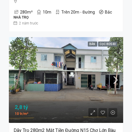
280
m²
10
m
Trên 20m - Đường
Bắc
NHÀ TRỌ
2 năm trước
BÁN
CỌC BDS40
2,8 tỷ
10 tr/m²
Dãy Trọ 280m2 Mặt Tiền Đường N15 Chợ Lớn Bàu