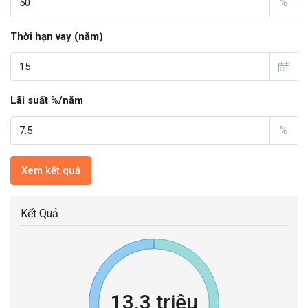
%
Thời hạn vay (năm)
Lãi suất %/năm
%
Xem kết quả
Kết Quả
13.3 triệu