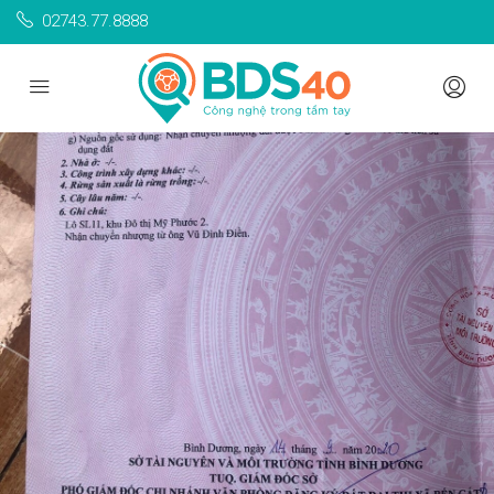
02743.77.8888