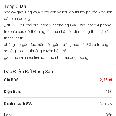
Tổng Quan
nhà c4 gác lưng và 4 p trọ kcn và khu đô thi mỹ phước 2 tx Bến
cát bình dương.
_ dt 5×30 full thổ cư , gồm 2 phòng ngủ và 1 wc .cộng 4 phòng
trọ phía sau có thêm nguồn thu nhập ổn định.tổng thu nhập 1
tháng 7.5tr .
phòng trọ gác đúc kiên cô , gần trường học c1.2.3 và trường
nghề giáo duc thường xuyên bến cát.
gần chơ và nhiều tiện ích cho nhu câu cuộc sống .
Đặc Điểm Bất Động Sản
Giá BĐS:
2,25 tỷ
Diện tích:
150
Danh mục BĐS:
Nhà trọ
Loại:
Bán