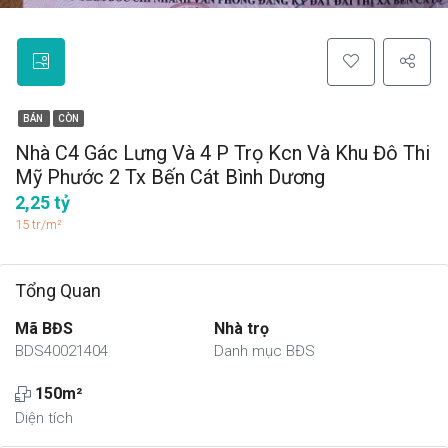
BÁN
CÒN
Nhà C4 Gác Lưng Và 4 P Trọ Kcn Và Khu Đô Thi
Mỹ Phước 2 Tx Bến Cát Bình Dương
2,25 tỷ
15 tr/m²
Tổng Quan
Mã BĐS
Nhà trọ
BDS40021404
Danh mục BĐS
150m²
Diện tích