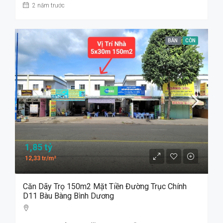
2 năm trước
BÁN
CÒN
1,85 tỷ
12,33 tr/m²
Căn Dãy Trọ 150m2 Mặt Tiền Đường Trục Chính
D11 Bàu Bàng Bình Dương