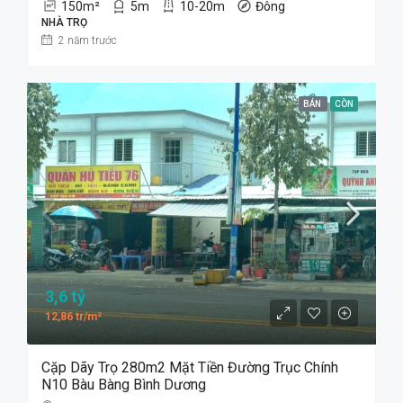
150
m²
5
m
10-20m
Đông
NHÀ TRỌ
2 năm trước
BÁN
CÒN
3,6 tỷ
12,86 tr/m²
Cặp Dãy Trọ 280m2 Mặt Tiền Đường Trục Chính
N10 Bàu Bàng Bình Dương