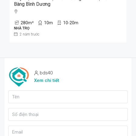
Bàng Bình Dương
280
m²
10
m
10-20m
NHÀ TRỌ
2 năm trước
bds40
Xem chi tiết